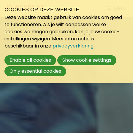
Jump
Menu
COOKIES OP DEZE WEBSITE
to
Deze website maakt gebruik van cookies om goed
mobile
te functioneren. Als je wilt aanpassen welke
navigati
cookies we mogen gebruiken, kan je jouw cookie-
instellingen wijzigen. Meer informatie is
beschikbaar in onze
privacyverklaring
.
Enable all cookies
Show cookie settings
Only essential cookies