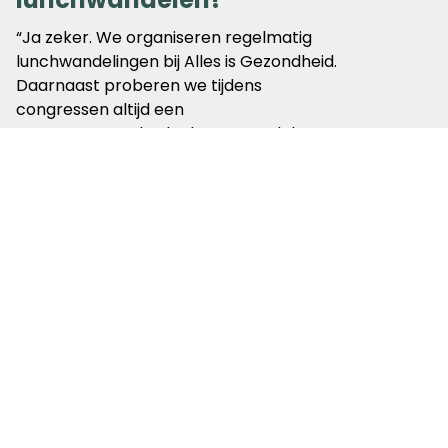
“Ja zeker. We organiseren regelmatig
lunchwandelingen bij Alles is Gezondheid.
Daarnaast proberen we tijdens
congressen altijd een
programmaonderdeel over wandelen te
integreren, zodat we met zijn allen naar
buiten gaan.”
Wat voor
wandelinitiatieven heeft
Alles is Gezondheid
verder?
“We hebben onder andere samen met de
City Deal Ruimte voor Lopen vorig jaar de
infographic
'verleiden om te lopen'
gemaakt. Deze infographic is speciaal
voor gemeenten ontwikkeld om ze