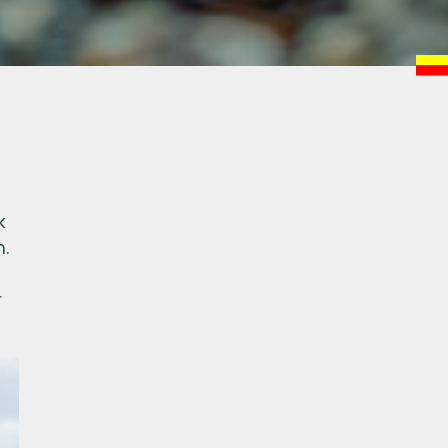
k
n.
r