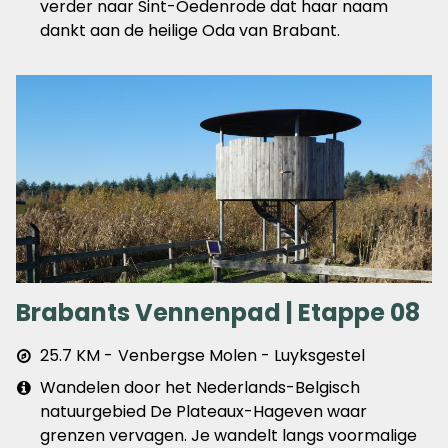
verder naar Sint-Oedenrode dat haar naam
dankt aan de heilige Oda van Brabant.
Brabants Vennenpad | Etappe 08
Afstand
25.7 KM
Venbergse Molen - Luyksgestel
&
Extra
Wandelen door het Nederlands-Belgisch
plaats
info
natuurgebied De Plateaux-Hageven waar
grenzen vervagen. Je wandelt langs voormalige