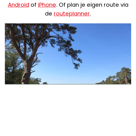
Android
of
iPhone
. Of plan je eigen route via
de
routeplanner
.
01 | Oisterwijk - Boxtel
Lengte: 22.0 kilometer