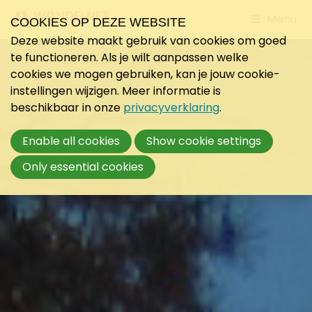
Jump
Menu
COOKIES OP DEZE WEBSITE
to
Deze website maakt gebruik van cookies om goed
mobile
te functioneren. Als je wilt aanpassen welke
navigati
cookies we mogen gebruiken, kan je jouw cookie-
instellingen wijzigen. Meer informatie is
beschikbaar in onze
privacyverklaring
.
Enable all cookies
Show cookie settings
Only essential cookies