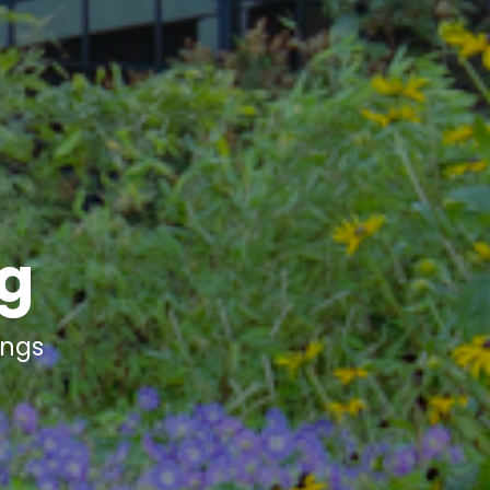
g
ings