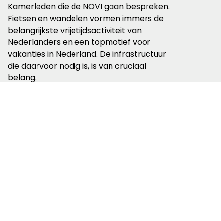
Kamerleden die de NOVI gaan bespreken.
Fietsen en wandelen vormen immers de
belangrijkste vrijetijdsactiviteit van
Nederlanders en een topmotief voor
vakanties in Nederland. De infrastructuur
die daarvoor nodig is, is van cruciaal
belang.
Meer weten? Lees verder op
Omgevinsgwet en wandelen
.
Lees meer over
Belangenbehartiging