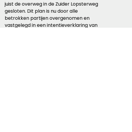
juist de overweg in de Zuider Lopsterweg
gesloten. Dit plan is nu door alle
betrokken partijen overgenomen en
vastgelegd in een intentieverklaring van
het college van B en W van de gemeente
Eemsdelta.
Wandelnet is blij met deze oplossing en de
wijze waarop deze tot stand is gekomen.
Rob van der Werff: "Dat er nu
overeenstemming is bereikt is mede te
danken aan de coöperatieve wijze van
samenwerking van Prorail, de onpartijdige
en oplossingsgerichte houding van de
provincie en de bestuurskracht van
Eemsdelta. De nu gekozen oplossing is wel
fors duurder, maar alle drie de partijen zijn
bereid in financiële zin bij te dragen aan
de oplossing en dat is prachtig."