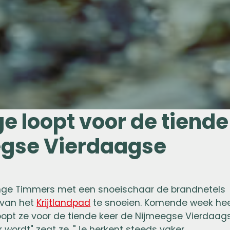
ge loopt voor de tiende
egse Vierdaagse
Ange Timmers met een snoeischaar de brandnetels
 van het
Krijtlandpad
te snoeien.
Komende week hee
loopt ze voor de tiende keer de Nijmeegse Vierdaag
r wordt" zegt ze, "
Je herkent steeds vaker