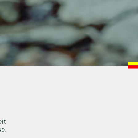
ft
se.