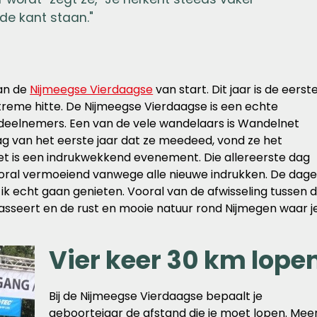
de kant staan."
van de
Nijmeegse Vierdaagse
van start. Dit jaar is de eerst
eme hitte. De Nijmeegse Vierdaagse is een echte
deelnemers. Een van de vele wandelaars is Wandelnet
dag van het eerste jaar dat ze meedeed, vond ze het
et is een indrukwekkend evenement. Die allereerste dag
vooral vermoeiend vanwege alle nieuwe indrukken. De dag
ik echt gaan genieten. Vooral van de afwisseling tussen 
 passeert en de rust en mooie natuur rond Nijmegen waar j
Vier keer 30 km lope
Bij de Nijmeegse Vierdaagse bepaalt je
geboortejaar de afstand die je moet lopen. Mee