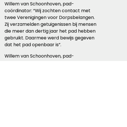
Willem van Schoonhoven, pad-
coördinator: “Wij zochten contact met
twee Verenigingen voor Dorpsbelangen.
Zij verzamelden getuigenissen bij mensen
die meer dan dertig jaar het pad hebben
gebruikt. Daarmee werd bewijs gegeven
dat het pad openbaar is”.
Willem van Schoonhoven, pad-
coördinator Friese Woudenpad:
"Na gesprekken met de
familie, die het traject
had afgesloten, kwamen
verschillende
oplossingen in beeld via
alternatieve routes. Die
onderzoeken wij samen
met het provinciale