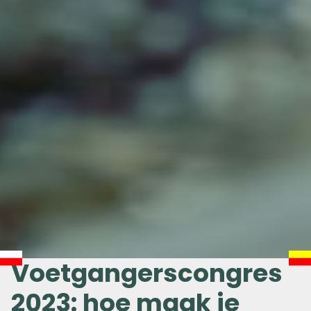
Voetgangerscongres
2023: hoe maak je