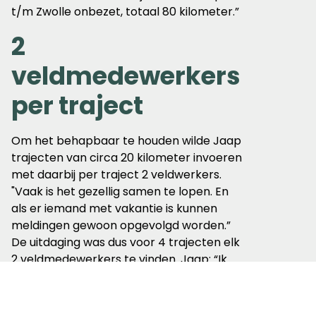
t/m Zwolle onbezet, totaal 80 kilometer.”
2
veldmedewerkers
per traject
Om het behapbaar te houden wilde Jaap
trajecten van circa 20 kilometer invoeren
met daarbij per traject 2 veldwerkers.
"Vaak is het gezellig samen te lopen. En
als er iemand met vakantie is kunnen
meldingen gewoon opgevolgd worden.”
De uitdaging was dus voor 4 trajecten elk
2 veldmedewerkers te vinden. Jaap: “Ik
ben daarbij fantastisch geholpen door
vrijwilligerscoördinator Jessica Marsman,
die voortdurend de juiste vacature op de