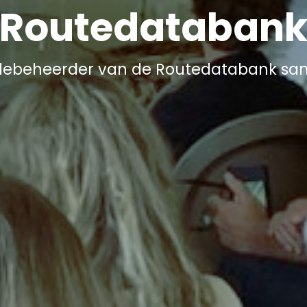
Routedataban
debeheerder van de Routedatabank sam