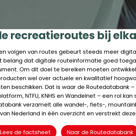
le recreatieroutes bij elk
en volgen van routes gebeurt steeds meer digita
 belang dat digitale routeinformatie goed toegan
ment. Om dit doel te bereiken moeten ontwikke
roducten wel over actuele en kwalitatief hoogw
en beschikken. Dat is waar de Routedatabank – e
platform, NTFU, KNHS en Wandelnet – een rol kan 
tabank verzamelt alle wandel-, fiets-, mountain
 van Nederland in één overzicht en verstrekt dez
Lees de factsheet
Naar de Routedatabank