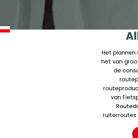
Al
Het plannen 
het van groot
de consu
routep
routeproduct
van Fiets
Routeda
ruiterroutes