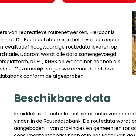
ders van recreatieve routenetwerken. Hierdoor is
eerd. De Routedatabank is in het leven geroepen
n kwalitatief hoogwaardige routedata leveren op
oördinatie. Daarom wordt alle data samengevoegd
Fietsplatform, NTFU, KNHS en Wandelnet hebben elk
data. Gezamenlijk zorgen we ervoor dat al deze
tedatabank conform de afgesproken
Beschikbare data
Inmiddels is de actuele routeinformatie van meer 
vinden in de Routedatabank. De routedata wordt 
aangeboden – van provincies en gemeenten tot ad
consumententoepassingen of in het kader van de 