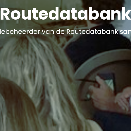
Routedataban
debeheerder van de Routedatabank sam