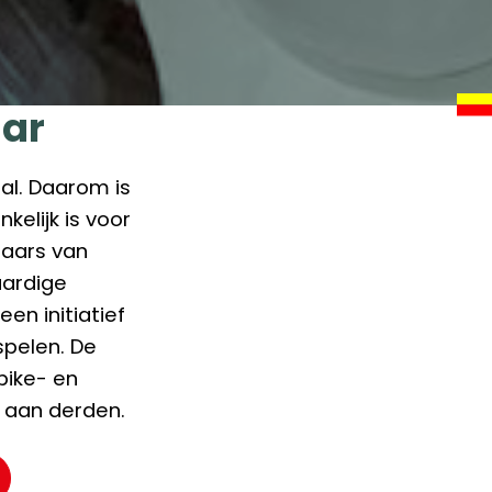
aar
al. Daarom is
kelijk is voor
laars van
aardige
en initiatief
spelen. De
bike- en
e aan derden.