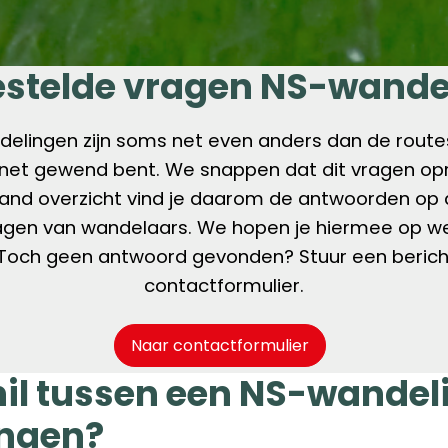
estelde vragen NS-wande
elingen zijn soms net even anders dan de routes
et gewend bent. We snappen dat dit vragen opr
and overzicht vind je daarom de antwoorden op
agen van wandelaars. We hopen je hiermee op w
 Toch geen antwoord gevonden? Stuur een bericht
contactformulier.
Naar contactformulier
hil tussen een NS-wandel
ingen?