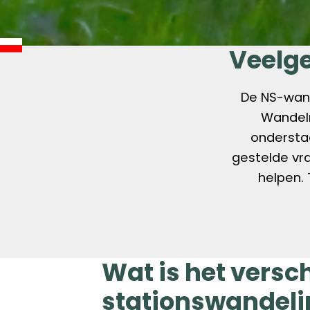
Veelg
De NS-wand
Wandeln
ondersta
gestelde vr
helpen.
Wat is het versc
stationswandel