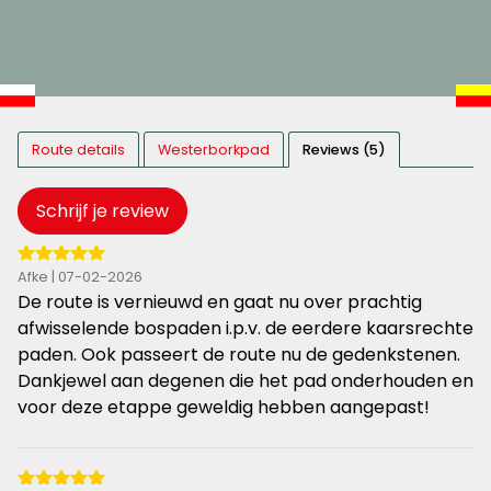
Route details
Westerborkpad
Reviews (5)
Schrijf je review
5
Afke | 07-02-2026
van
De route is vernieuwd en gaat nu over prachtig
de
afwisselende bospaden i.p.v. de eerdere kaarsrechte
5
paden. Ook passeert de route nu de gedenkstenen.
sterren
Dankjewel aan degenen die het pad onderhouden en
voor deze etappe geweldig hebben aangepast!