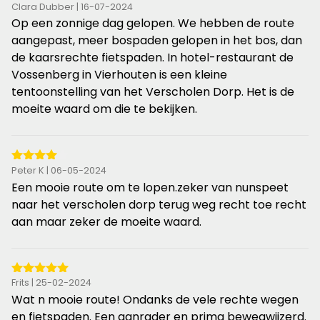
5
Clara Dubber | 16-07-2024
van
Op een zonnige dag gelopen. We hebben de route
de
aangepast, meer bospaden gelopen in het bos, dan
5
de kaarsrechte fietspaden. In hotel-restaurant de
sterren
Vossenberg in Vierhouten is een kleine
tentoonstelling van het Verscholen Dorp. Het is de
moeite waard om die te bekijken.
4
Peter K | 06-05-2024
van
Een mooie route om te lopen.zeker van nunspeet
de
naar het verscholen dorp terug weg recht toe recht
5
aan maar zeker de moeite waard.
sterren
5
Frits | 25-02-2024
van
Wat n mooie route! Ondanks de vele rechte wegen
de
en fietspaden. Een aanrader en prima bewegwijzerd.