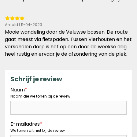
5
sterren
4
Arnold | 11-04-2023
van
Mooie wandeling door de Veluwse bossen. De route
de
gaat meest via fietspaden. Tussen Vierhouten en het
5
verscholen dorp is het op een door de weekse dag
sterren
heel rustig en ervaar je de afzondering van de plek.
Schrijf je review
Naam
*
Naam die we tonen bij de review
E-mailadres
*
We tonen dit niet bij de review