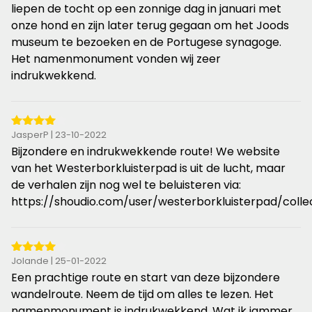
de
liepen de tocht op een zonnige dag in januari met
5
onze hond en zijn later terug gegaan om het Joods
sterren
museum te bezoeken en de Portugese synagoge.
Het namenmonument vonden wij zeer
indrukwekkend.
4
JasperP | 23-10-2022
van
Bijzondere en indrukwekkende route! We website
de
van het Westerborkluisterpad is uit de lucht, maar
5
de verhalen zijn nog wel te beluisteren via:
sterren
https://shoudio.com/user/westerborkluisterpad/colle
4
Jolande | 25-01-2022
van
Een prachtige route en start van deze bijzondere
de
wandelroute. Neem de tijd om alles te lezen. Het
5
namenmonument is indrukwekkend. Wat ik jammer