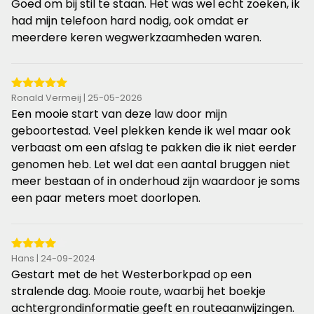
sterren
Goed om bij stil te staan. Het was wel echt zoeken, ik
had mijn telefoon hard nodig, ook omdat er
meerdere keren wegwerkzaamheden waren.
5
Ronald Vermeij | 25-05-2026
van
Een mooie start van deze law door mijn
de
geboortestad. Veel plekken kende ik wel maar ook
5
verbaast om een afslag te pakken die ik niet eerder
sterren
genomen heb. Let wel dat een aantal bruggen niet
meer bestaan of in onderhoud zijn waardoor je soms
een paar meters moet doorlopen.
4
Hans | 24-09-2024
van
Gestart met de het Westerborkpad op een
de
stralende dag. Mooie route, waarbij het boekje
5
achtergrondinformatie geeft en routeaanwijzingen.