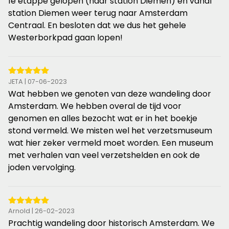
sterren
1e etappe gelopen (naar station Diemen) en vanaf
station Diemen weer terug naar Amsterdam
Centraal. En besloten dat we dus het gehele
Westerborkpad gaan lopen!
5
JETA | 07-06-2023
van
Wat hebben we genoten van deze wandeling door
de
Amsterdam. We hebben overal de tijd voor
5
genomen en alles bezocht wat er in het boekje
sterren
stond vermeld. We misten wel het verzetsmuseum
wat hier zeker vermeld moet worden. Een museum
met verhalen van veel verzetshelden en ook de
joden vervolging.
5
Arnold | 26-02-2023
van
Prachtig wandeling door historisch Amsterdam. We