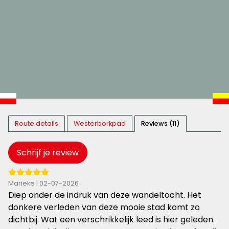
Route details
Westerborkpad
Reviews (11)
Schrijf je review
5
Marieke | 02-07-2026
van
Diep onder de indruk van deze wandeltocht. Het
de
donkere verleden van deze mooie stad komt zo
5
dichtbij. Wat een verschrikkelijk leed is hier geleden.