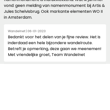
sterren
vond: geen melding van namenmonument bij Artis &
Jules Schelvisbrug. Ook markante elementen WO II
in Amsterdam.
Wandelnet | 06-01-2023
Bedankt voor het delen van je fijne review. Het is
inderdaad een hele bijzondere wandelroute.
Betreft je opmerking, deze gaan we meenemen!
Met vriendelijke groet, Team Wandelnet
5
Sjoerd | 18-10-2021
van
Mooie route. Weer andere plekken gezien dan de
de
"gewone" toeristenplekken. De route gaat ook langs,
5
het op 19 september 2021 onthulde, Nationaal
sterren
Holocaust Namenmonument. Zeer mooi en
indrukwekkend monument.