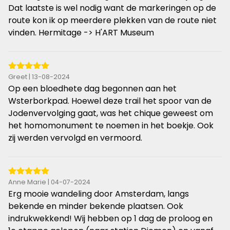
sterren
Dat laatste is wel nodig want de markeringen op de
route kon ik op meerdere plekken van de route niet
vinden. Hermitage -> H'ART Museum
5
Greet | 13-08-2024
van
Op een bloedhete dag begonnen aan het
de
Wsterborkpad. Hoewel deze trail het spoor van de
5
Jodenvervolging gaat, was het chique geweest om
sterren
het homomonument te noemen in het boekje. Ook
zij werden vervolgd en vermoord.
5
Anne Marie | 04-07-2024
van
Erg mooie wandeling door Amsterdam, langs
de
bekende en minder bekende plaatsen. Ook
5
indrukwekkend! Wij hebben op 1 dag de proloog en