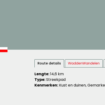
Route details
WaddenWandelen
Lengte:
14,6 km
Type:
Streekpad
Kenmerken:
Kust en duinen, Gemark