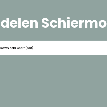
len Schiermon
Download kaart (pdf)