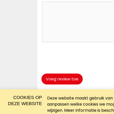
Captcha
*
Voeg review toe
COOKIES OP
Deze website maakt gebruik van c
DEZE WEBSITE
aanpassen welke cookies we moge
wijzigen. Meer informatie is besc