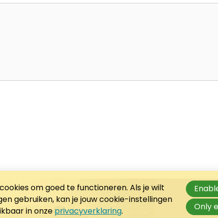
ookies om goed te functioneren. Als je wilt
Enable
n gebruiken, kan je jouw cookie-instellingen
Only e
hikbaar in onze
privacyverklaring
.