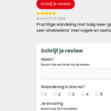
Schrijf je review
5
Arnold | 17-11-2024
van
Prachtige wandeling met buiig weer ge
de
zeer afwisselend. Veel vogels en zeehon
5
sterren
Schrijf je review
Naam
*
Naam die we tonen bij de review
Waardering in sterren
*
1
2
3
4
5
Je ervaring
Maximaal 300 karakters