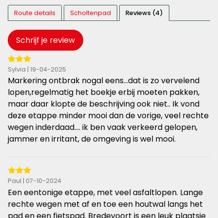
Route details
Scholtenpad
Reviews (4)
Schrijf je review
3
Sylvia | 19-04-2025
van
Markering ontbrak nogal eens...dat is zo vervelend
de
lopen,regelmatig het boekje erbij moeten pakken,
5
maar daar klopte de beschrijving ook niet.. Ik vond
sterren
deze etappe minder mooi dan de vorige, veel rechte
wegen inderdaad.... ik ben vaak verkeerd gelopen,
jammer en irritant, de omgeving is wel mooi.
3
Paul | 07-10-2024
van
Een eentonige etappe, met veel asfaltlopen. Lange
de
rechte wegen met af en toe een houtwal langs het
5
pad en een fietspad. Bredevoort is een leuk plaatsje