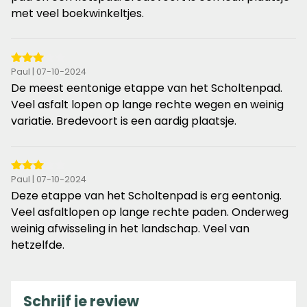
sterren
met veel boekwinkeltjes.
3
Paul | 07-10-2024
van
De meest eentonige etappe van het Scholtenpad.
de
Veel asfalt lopen op lange rechte wegen en weinig
5
variatie. Bredevoort is een aardig plaatsje.
sterren
3
Paul | 07-10-2024
van
Deze etappe van het Scholtenpad is erg eentonig.
de
Veel asfaltlopen op lange rechte paden. Onderweg
5
weinig afwisseling in het landschap. Veel van
sterren
hetzelfde.
Schrijf je review