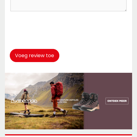
Captcha
*
Voeg review toe