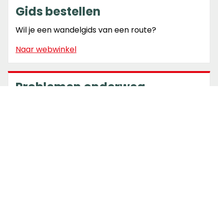
Gids bestellen
Wil je een wandelgids van een route?
Naar webwinkel
Problemen onderweg
Markering weg? Blokkade op de route?
Meld probleem
Routecheck
Bekijk de actuele meldingen & wijzigingen.
Bekijk routewijzigingen