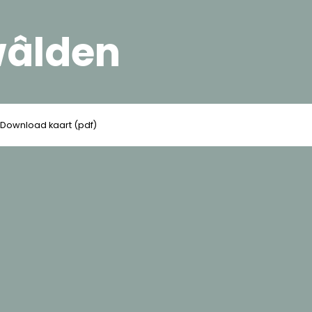
wâlden
Download kaart (pdf)