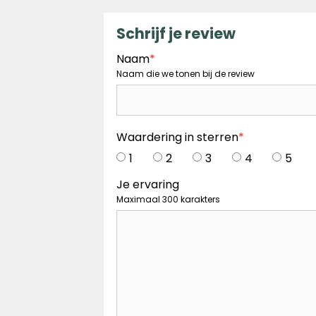
Schrijf je review
Naam
*
Naam die we tonen bij de review
Waardering in sterren
*
1
2
3
4
5
Je ervaring
Maximaal 300 karakters