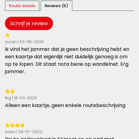
Route details
Reviews (5)
Schrijf je review
1
suzan | 03-05-2026
van
ik vind het jammer dat je geen beschrijving hebt en
de
een kaartje dat eigenlijk niet duidelijk genoeg is om
5
op te lopen. Dit staat nota bene op wandelnet. Erg
sterren
jammer.
2
Rig | 18-03-2025
van
Alleen een kaartje, geen enkele routebeschrijving
de
5
sterren
4
Arjen | 29-07-2023
van