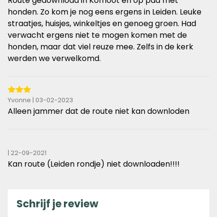
Route gedownload in Komoot en op pad met
de
honden. Zo kom je nog eens ergens in Leiden. Leuke
5
straatjes, huisjes, winkeltjes en genoeg groen. Had
sterren
verwacht ergens niet te mogen komen met de
honden, maar dat viel reuze mee. Zelfs in de kerk
werden we verwelkomd.
3
Yvonne | 03-02-2023
van
Alleen jammer dat de route niet kan downloden
de
5
sterren
0
| 22-09-2021
van
Kan route (Leiden rondje) niet downloaden!!!!
de
5
sterren
Schrijf je review