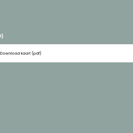
m)
Download kaart (pdf)