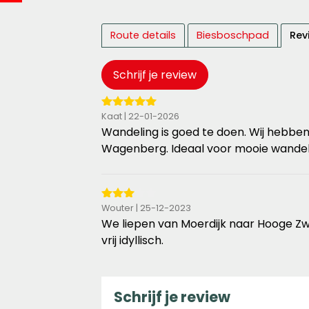
Route details
Biesboschpad
Rev
Schrijf je review
5
Kaat | 22-01-2026
van
Wandeling is goed te doen. Wij hebben 
de
Wagenberg. Ideaal voor mooie wandeli
5
sterren
3
Wouter | 25-12-2023
van
We liepen van Moerdijk naar Hooge Zwal
de
vrij idyllisch.
5
sterren
Schrijf je review