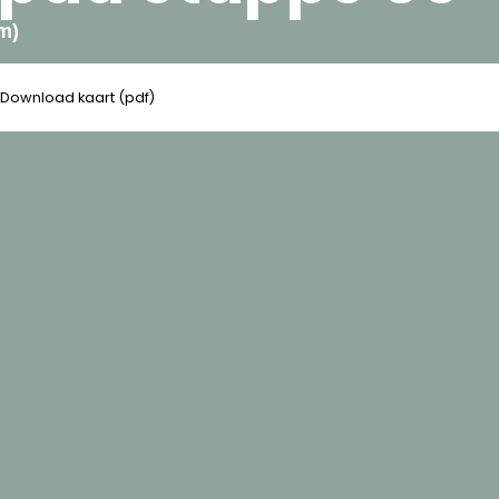
m)
Download kaart (pdf)