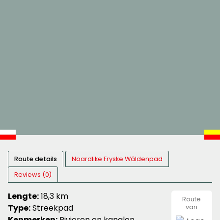
Route details
Noardlike Fryske Wâldenpad
Reviews (0)
Lengte:
18,3 km
Route
Type:
Streekpad
van
wandeln
Kenmerken:
Rivieren en kanalen,