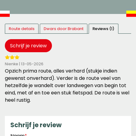
Route details
Dwars door Brabant
Reviews (1)
Schrijf je review
3
Nienke | 13-05-2026
van
Opzich prima route, alles verhard (stukje indien
de
gewenst onverhard). Verder is de route veel van
5
hetzelfde je wandelt over landwegen van begin tot
sterren
eind, met af en toe een stuk fietspad. De route is wel
heel rustig.
Schrijf je review
Naam
*