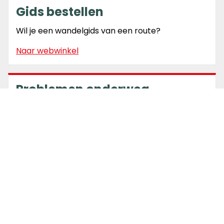
Gids bestellen
Wil je een wandelgids van een route?
Naar webwinkel
Problemen onderweg
Markering weg? Blokkade op de route?
Meld probleem
Routecheck
Bekijk de actuele meldingen & wijzigingen.
Bekijk routewijzigingen