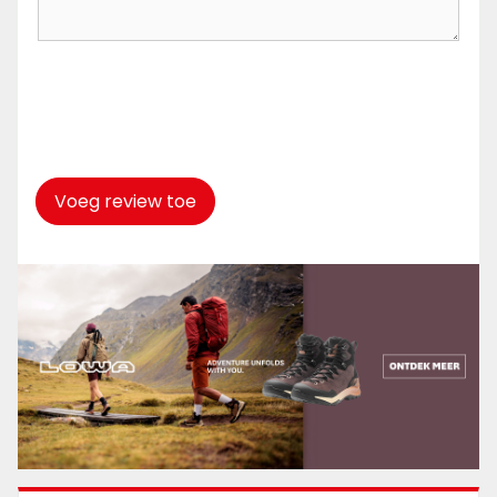
Captcha
*
Voeg review toe