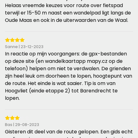
sterren
Helaas vreemde keuzes voor route over fietspad
terwijl er 15-50 m naast een wandelpad ligt langs de
Oude Maas en ook in de uiterwaarden van de Waal.
4
Sanne | 23-12-2023
van
In reactie op mijn voorgangers: de gpx-bestanden
de
op deze site (en wandelkaartapp mapy.cz op de
5
telefoon) helpen om niet te verdwalen. De grienden
sterren
zijn heel leuk om doorheen te lopen, hoogtepunt van
de route. Het einde is wat saaier. Tip is om van
Hoogvliet (einde etappe 2) tot Barendrecht te
lopen.
3
Bas | 29-08-2023
van
Gisteren dit deel van de route gelopen. Een gids echt