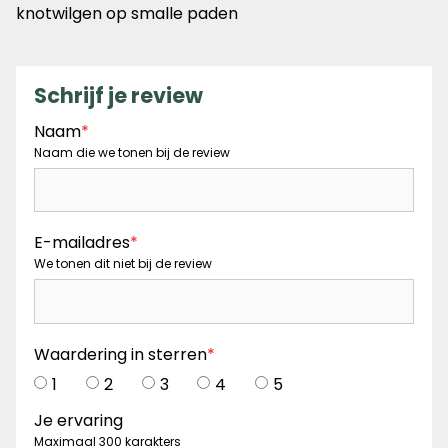
de
knotwilgen op smalle paden
5
sterren
Schrijf je review
Naam
*
Naam die we tonen bij de review
E-mailadres
*
We tonen dit niet bij de review
Waardering in sterren
*
1
2
3
4
5
Je ervaring
Maximaal 300 karakters