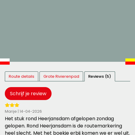
Route details
Grote Rivierenpad
Reviews (5)
Schrijf je review
3
Marije | 14-04-2026
van
Het stuk rond Heerjansdam afgelopen zondag
de
gelopen. Rond Heerjansdam is de routemarkering
5
heel slecht. Met het boekje erbij komen we er wel uit.