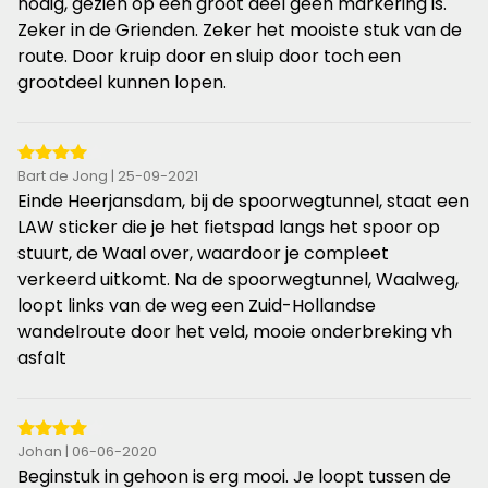
de
nodig, gezien op een groot deel geen markering is.
5
Zeker in de Grienden. Zeker het mooiste stuk van de
sterren
route. Door kruip door en sluip door toch een
grootdeel kunnen lopen.
4
Bart de Jong | 25-09-2021
van
Einde Heerjansdam, bij de spoorwegtunnel, staat een
de
LAW sticker die je het fietspad langs het spoor op
5
stuurt, de Waal over, waardoor je compleet
sterren
verkeerd uitkomt. Na de spoorwegtunnel, Waalweg,
loopt links van de weg een Zuid-Hollandse
wandelroute door het veld, mooie onderbreking vh
asfalt
4
Johan | 06-06-2020
van
Beginstuk in gehoon is erg mooi. Je loopt tussen de