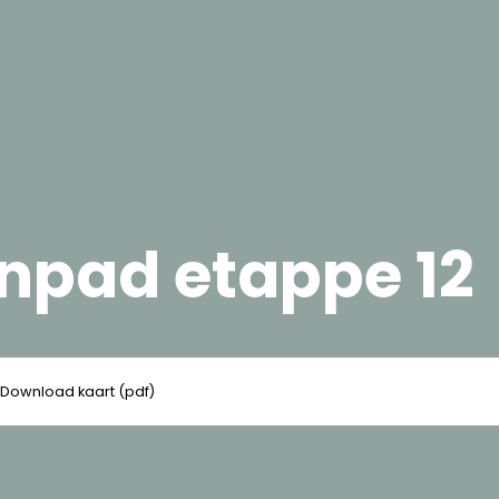
enpad etappe 12
Download kaart (pdf)