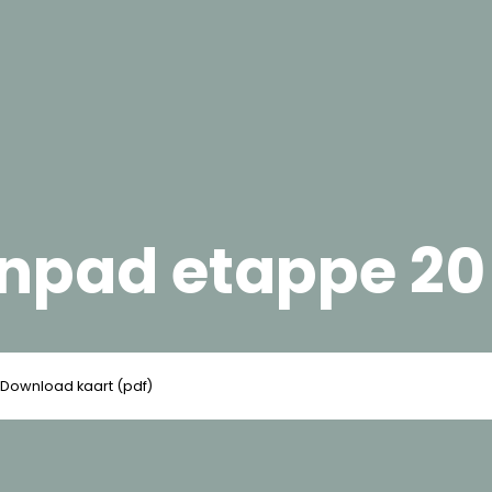
enpad etappe 20
Download kaart (pdf)