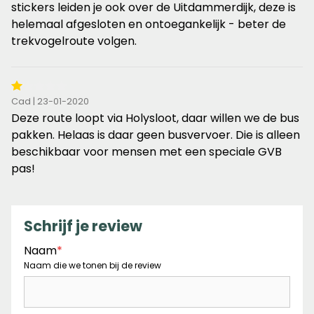
5
stickers leiden je ook over de Uitdammerdijk, deze is
sterren
helemaal afgesloten en ontoegankelijk - beter de
trekvogelroute volgen.
1
Cad | 23-01-2020
van
Deze route loopt via Holysloot, daar willen we de bus
de
pakken. Helaas is daar geen busvervoer. Die is alleen
5
beschikbaar voor mensen met een speciale GVB
sterren
pas!
Schrijf je review
Naam
*
Naam die we tonen bij de review