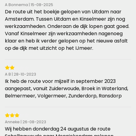
4
A Bonnema | 15-08-2025
van
De route uit het boekje gelopen van Uitdam naar
de
Amsterdam. Tussen Uitdam en Kinselmeer zijn nog
5
werkzaamheden. Onderaan de dijk lopen gaat goed.
sterren
Vanaf Kinselmeer zijn werkzaamheden nagenoeg
klaar en heb ik verder gelopen op het nieuwe asfalt
op de dijk met uitzicht op het IJmeer.
2
A B | 28-10-2023
van
Ik heb de route voor mijzelf in september 2023
de
aangepast, vanuit Zuiderwoude, Broek in Waterland,
5
Belmermeer, Volgermeer, Zunderdorp, Ransdorp
sterren
3
Anneke | 26-08-2023
van
Wij hebben donderdag 24 augustus de route
de