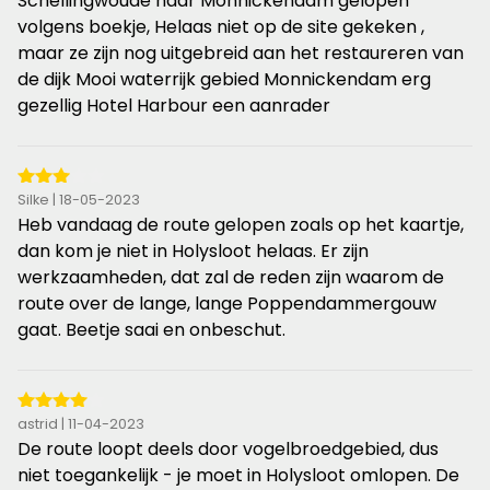
Schellingwoude naar Monnickendam gelopen
5
volgens boekje, Helaas niet op de site gekeken ,
sterren
maar ze zijn nog uitgebreid aan het restaureren van
de dijk Mooi waterrijk gebied Monnickendam erg
gezellig Hotel Harbour een aanrader
3
Silke | 18-05-2023
van
Heb vandaag de route gelopen zoals op het kaartje,
de
dan kom je niet in Holysloot helaas. Er zijn
5
werkzaamheden, dat zal de reden zijn waarom de
sterren
route over de lange, lange Poppendammergouw
gaat. Beetje saai en onbeschut.
4
astrid | 11-04-2023
van
De route loopt deels door vogelbroedgebied, dus
de
niet toegankelijk - je moet in Holysloot omlopen. De