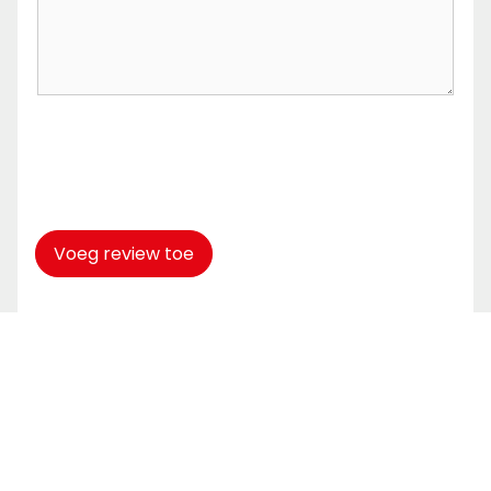
Captcha
*
Voeg review toe