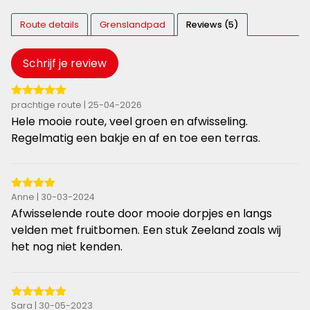
Route details
Grenslandpad
Reviews (5)
Schrijf je review
5
prachtige route | 25-04-2026
van
Hele mooie route, veel groen en afwisseling.
de
Regelmatig een bakje en af en toe een terras.
5
sterren
4
Anne | 30-03-2024
van
Afwisselende route door mooie dorpjes en langs
de
velden met fruitbomen. Een stuk Zeeland zoals wij
5
het nog niet kenden.
sterren
5
Sara | 30-05-2023