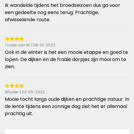
van
Ik wandelde tijdens het broedseizoen dus ga voor
de
een gedeelte nog eens terug. Prachtige,
5
afwisselende route.
sterren
4
Trudie van W. | 08-01-2023
van
Ook in de winter is het een mooie etappe en goed te
de
lopen. De dijken en de fraaie dorpjes zijn mooi om te
5
zien.
sterren
4
Wouter | 22-05-2022
van
Mooie tocht langs oude dijken en prachtige natuur. In
de
de lente tijdens een zonnige dag ziet het er allemaal
5
prachtig uit.
sterren