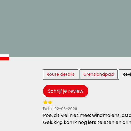
Route details
Grenslandpad
Rev
Schrijf je review
2
Edith | 02-06-2026
van
Poe, dit viel niet mee: windmolens, as
de
Gelukkig kon ik nog iets te eten en dri
5