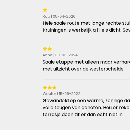
sterren
1
Rob | 05-04-2026
van
Hele saaie route met lange rechte stu
de
Kruiningen is werkelijk a l l e s dicht.
5
sterren
2
Anne | 30-03-2024
van
Saaie etappe met alleen maar verhard
de
met uitzicht over de westerschelde
5
sterren
3
Wouter | 15-05-2022
van
Gewandeld op een warme, zonnige dag 
de
volle teugen van genoten. Hou er reke
5
terrasje doen zit er dan echt niet in.
sterren