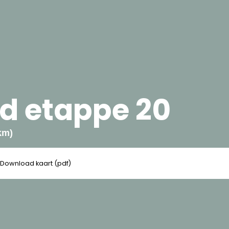
d etappe 20
km)
Download kaart (pdf)