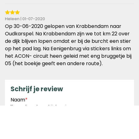
3
Heleen | 01-07-2020
van
Op 30-06-2020 gelopen van Krabbendam naar
de
Oudkarspel. Na Krabbendam zijn we tot km 22 over
5
de dijk blijven lopen omdat er bij de burcht een stier
sterren
op het pad lag. Na Eenigenbrug via stickers links om
het ACON- circuit heen geleid met eng bruggetje bij
05 (het boekje geeft een andere route).
Schrijf je review
Naam
*
Naam die we tonen bij de review
E-mailadres
*