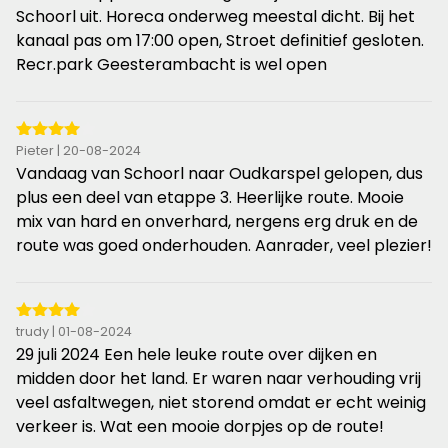
sterren
Schoorl uit. Horeca onderweg meestal dicht. Bij het
kanaal pas om 17:00 open, Stroet definitief gesloten.
Recr.park Geesterambacht is wel open
4
Pieter | 20-08-2024
van
Vandaag van Schoorl naar Oudkarspel gelopen, dus
de
plus een deel van etappe 3. Heerlijke route. Mooie
5
mix van hard en onverhard, nergens erg druk en de
sterren
route was goed onderhouden. Aanrader, veel plezier!
4
trudy | 01-08-2024
van
29 juli 2024 Een hele leuke route over dijken en
de
midden door het land. Er waren naar verhouding vrij
5
veel asfaltwegen, niet storend omdat er echt weinig
sterren
verkeer is. Wat een mooie dorpjes op de route!