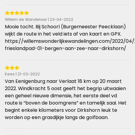
5
Willem de Wandelaar | 23-04-2022
van
Mooie tocht. Bij Schoorl (Burgemeester Peecklaan)
de
wijkt de route in het veld iets af van kaart en GPX.
5
https://willemswonderlijkewandelingen.com/2022/04/
sterren
frieslandpad-01-bergen-aan-zee-naar-dirkshorn/
3
Kees | 21-03-2022
van
Van Eenigenburg naar Verlaat 18 km op 20 maart
de
2022. Windkracht 5 oost geeft het begrip uitwaaien
5
een geheel nieuwe dimensie, het eerste deel vd
sterren
route is “boven de boomgrens” en tamelijk saai. Het
begint enkele kilometers voor Dirkshorn leuk te
worden op een grasdijkje langs de golfbaan.