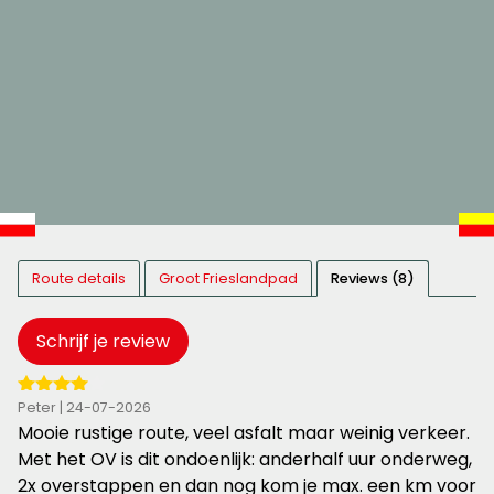
Route details
Groot Frieslandpad
Reviews (8)
Schrijf je review
4
Peter | 24-07-2026
van
Mooie rustige route, veel asfalt maar weinig verkeer.
de
Met het OV is dit ondoenlijk: anderhalf uur onderweg,
5
2x overstappen en dan nog kom je max. een km voor