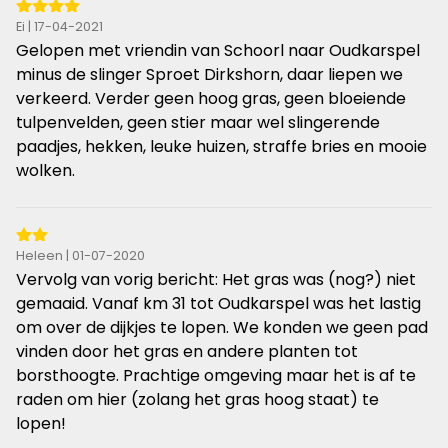
4
Ei | 17-04-2021
van
Gelopen met vriendin van Schoorl naar Oudkarspel
de
minus de slinger Sproet Dirkshorn, daar liepen we
5
verkeerd. Verder geen hoog gras, geen bloeiende
sterren
tulpenvelden, geen stier maar wel slingerende
paadjes, hekken, leuke huizen, straffe bries en mooie
wolken.
2
Heleen | 01-07-2020
van
Vervolg van vorig bericht: Het gras was (nog?) niet
de
gemaaid. Vanaf km 31 tot Oudkarspel was het lastig
5
om over de dijkjes te lopen. We konden we geen pad
sterren
vinden door het gras en andere planten tot
borsthoogte. Prachtige omgeving maar het is af te
raden om hier (zolang het gras hoog staat) te
lopen!