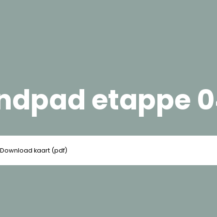
andpad etappe 
Download kaart (pdf)