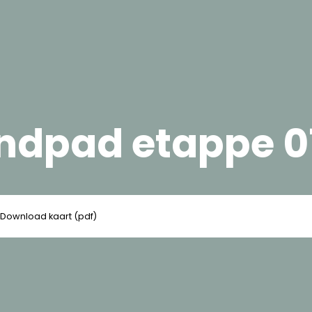
andpad etappe 0
Download kaart (pdf)