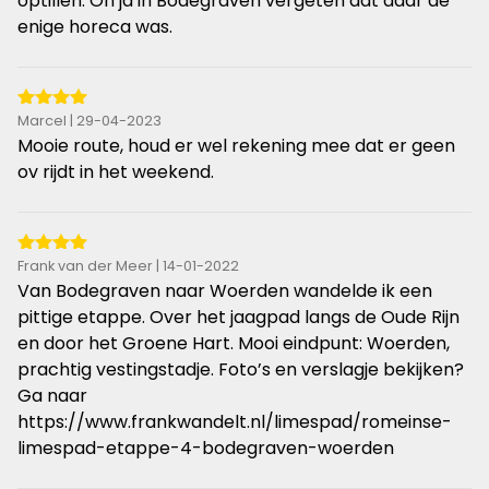
optillen. Oh ja in Bodegraven vergeten dat daar de
enige horeca was.
4
Marcel | 29-04-2023
van
Mooie route, houd er wel rekening mee dat er geen
de
ov rijdt in het weekend.
5
sterren
4
Frank van der Meer | 14-01-2022
van
Van Bodegraven naar Woerden wandelde ik een
de
pittige etappe. Over het jaagpad langs de Oude Rijn
5
en door het Groene Hart. Mooi eindpunt: Woerden,
sterren
prachtig vestingstadje. Foto’s en verslagje bekijken?
Ga naar
https://www.frankwandelt.nl/limespad/romeinse-
limespad-etappe-4-bodegraven-woerden