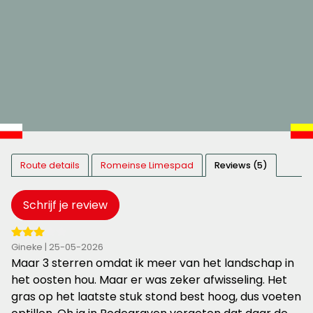
Route details
Romeinse Limespad
Reviews (5)
Schrijf je review
3
Gineke | 25-05-2026
van
Maar 3 sterren omdat ik meer van het landschap in
de
het oosten hou. Maar er was zeker afwisseling. Het
5
gras op het laatste stuk stond best hoog, dus voeten
sterren