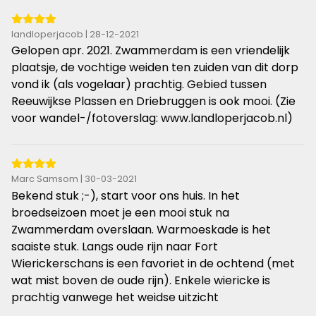
4
landloperjacob | 28-12-2021
van
Gelopen apr. 2021. Zwammerdam is een vriendelijk
de
plaatsje, de vochtige weiden ten zuiden van dit dorp
5
vond ik (als vogelaar) prachtig. Gebied tussen
sterren
Reeuwijkse Plassen en Driebruggen is ook mooi. (Zie
voor wandel-/fotoverslag: www.landloperjacob.nl)
4
Marc Samsom | 30-03-2021
van
Bekend stuk ;-), start voor ons huis. In het
de
broedseizoen moet je een mooi stuk na
5
Zwammerdam overslaan. Warmoeskade is het
sterren
saaiste stuk. Langs oude rijn naar Fort
Wierickerschans is een favoriet in de ochtend (met
wat mist boven de oude rijn). Enkele wiericke is
prachtig vanwege het weidse uitzicht