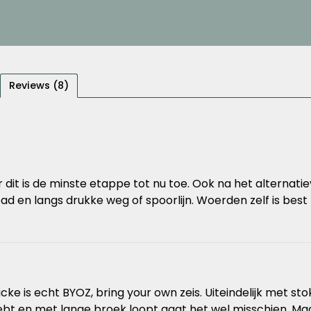
Reviews (8)
dit is de minste etappe tot nu toe. Ook na het alternatie
tspad en langs drukke weg of spoorlijn. Woerden zelf is be
cke is echt BYOZ, bring your own zeis. Uiteindelijk met 
hebt en met lange broek loopt gaat het wel misschien. M