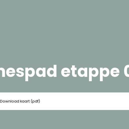
mespad etappe 
Download kaart (pdf)