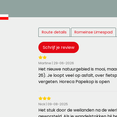
Route details
Romeinse Limespad
Schrijf je review
2
Martine | 29-06-2026
van
Het nieuwe natuurgebied is mooi, maar 
de
26). Je loopt veel op asfalt, over fie
5
vergeten. Horeca Papekop is open
sterren
3
Nick | 09-08-2025
van
Het stuk door de weilanden na de wieri
de
geworsteld. Als je wandelstokken bij 