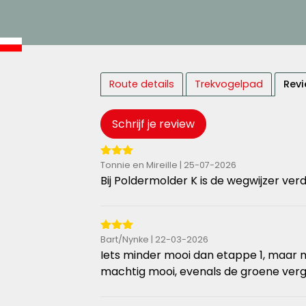
Route details
Trekvogelpad
Revi
Schrijf je review
3
Tonnie en Mireille | 25-07-2026
van
Bij Poldermolder K is de wegwijzer ve
de
5
sterren
3
Bart/Nynke | 22-03-2026
van
Iets minder mooi dan etappe 1, maar 
de
machtig mooi, evenals de groene verg
5
sterren