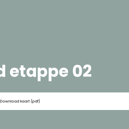
d etappe 02
Download kaart (pdf)