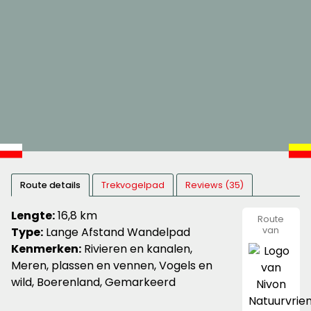
Route details
Trekvogelpad
Reviews (35)
Lengte:
16,8 km
Route
Type:
Lange Afstand Wandelpad
van
Nivon
Kenmerken:
Rivieren en kanalen,
Natuurvr
Meren, plassen en vennen, Vogels en
wild, Boerenland, Gemarkeerd