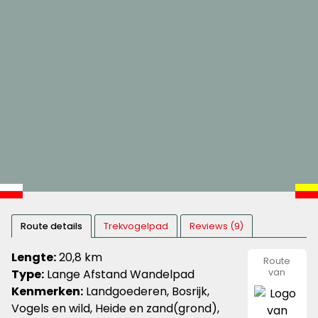
Route details
Trekvogelpad
Reviews (9)
Lengte:
20,8 km
Route
Type:
Lange Afstand Wandelpad
van
Nivon
Kenmerken:
Landgoederen, Bosrijk,
Natuurvr
Vogels en wild, Heide en zand(grond),