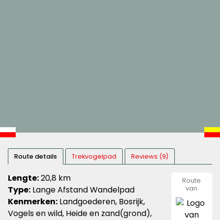
Route details
Trekvogelpad
Reviews (9)
Lengte:
20,8 km
Route
Type:
Lange Afstand Wandelpad
van
Nivon
Kenmerken:
Landgoederen, Bosrijk,
Natuurvr
Vogels en wild, Heide en zand(grond),