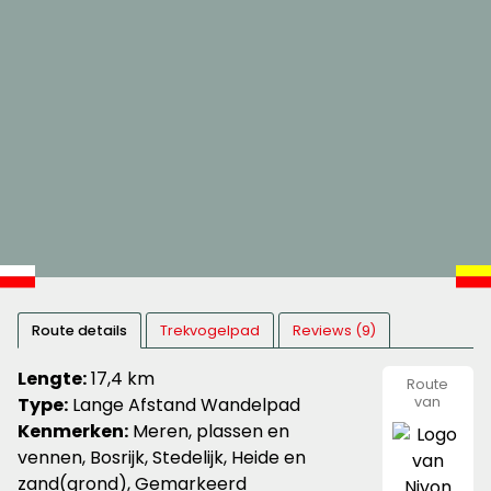
Route details
Trekvogelpad
Reviews (9)
Lengte:
17,4 km
Route
Type:
Lange Afstand Wandelpad
van
Nivon
Kenmerken:
Meren, plassen en
Natuurvr
vennen, Bosrijk, Stedelijk, Heide en
zand(grond), Gemarkeerd