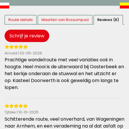
Route details
Maarten van Rossumpad
Reviews (8)
Schrijf je review
5
Arnold | 02-05-2026
van
Prachtige wandelroute met veel variaties ook in
de
hoogte. Heel mooi is de uiterwaard bij Oosterbeek en
5
het kerkje onderaan de stuwwal en het uitzicht er
sterren
op. Kasteel Doorwerth is ook geweldig om langs te
lopen.
5
Tjitske | 10-10-2025
van
Schitterende route, veel onverhard, van Wageningen
de
naar Arnhem, en een verademing na al dat asfalt op