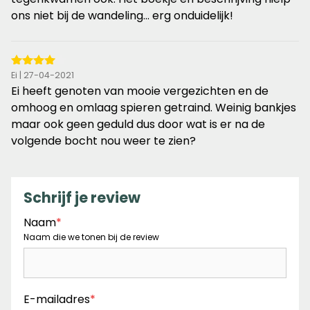
ons niet bij de wandeling... erg onduidelijk!
4
Ei | 27-04-2021
van
Ei heeft genoten van mooie vergezichten en de
de
omhoog en omlaag spieren getraind. Weinig bankjes
5
maar ook geen geduld dus door wat is er na de
sterren
volgende bocht nou weer te zien?
Schrijf je review
Naam
*
Naam die we tonen bij de review
E-mailadres
*