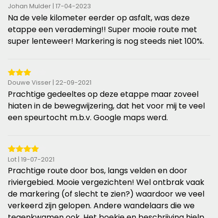
5
Johan Mulder | 17-04-2023
van
Na de vele kilometer eerder op asfalt, was deze
de
etappe een verademing!! Super mooie route met
5
super lenteweer! Markering is nog steeds niet 100%.
sterren
3
Douwe Visser | 22-09-2021
van
Prachtige gedeeltes op deze etappe maar zoveel
de
hiaten in de bewegwijzering, dat het voor mij te veel
5
een speurtocht m.b.v. Google maps werd.
sterren
4
Lot | 19-07-2021
van
Prachtige route door bos, langs velden en door
de
riviergebied. Mooie vergezichten! Wel ontbrak vaak
5
de markering (of slecht te zien?) waardoor we veel
sterren
verkeerd zijn gelopen. Andere wandelaars die we
tegenkwamen ook. Het boekje en beschrijving hielp