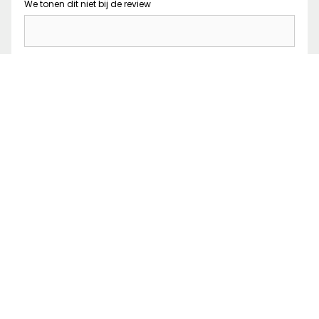
We tonen dit niet bij de review
Waardering in sterren
*
1
2
3
4
5
Je ervaring
Maximaal 300 karakters
Captcha
*