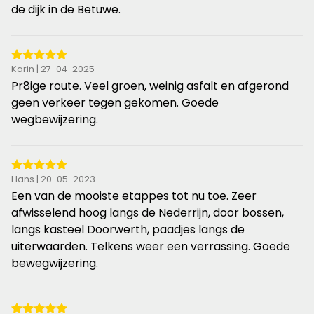
5
de dijk in de Betuwe.
sterren
5
Karin | 27-04-2025
van
Pr8ige route. Veel groen, weinig asfalt en afgerond
de
geen verkeer tegen gekomen. Goede
5
wegbewijzering.
sterren
5
Hans | 20-05-2023
van
Een van de mooiste etappes tot nu toe. Zeer
de
afwisselend hoog langs de Nederrijn, door bossen,
5
langs kasteel Doorwerth, paadjes langs de
sterren
uiterwaarden. Telkens weer een verrassing. Goede
bewegwijzering.