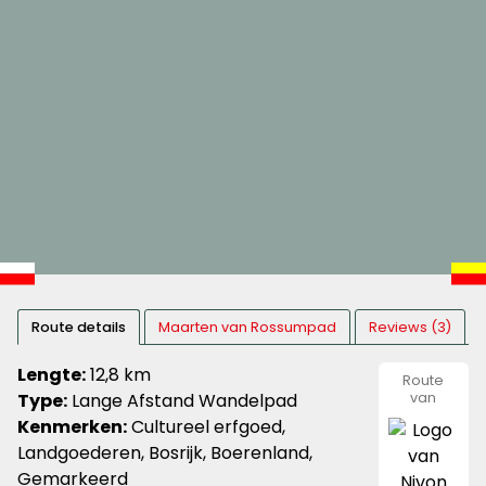
Route details
Maarten van Rossumpad
Reviews (3)
Lengte:
12,8 km
Route
Type:
Lange Afstand Wandelpad
van
Nivon
Kenmerken:
Cultureel erfgoed,
Natuurvr
Landgoederen, Bosrijk, Boerenland,
Gemarkeerd