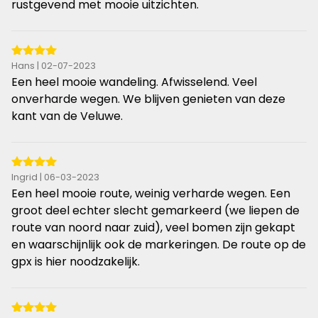
de
rustgevend met mooie uitzichten.
5
sterren
4
Hans | 02-07-2023
van
Een heel mooie wandeling. Afwisselend. Veel
de
onverharde wegen. We blijven genieten van deze
5
kant van de Veluwe.
sterren
4
Ingrid | 06-03-2023
van
Een heel mooie route, weinig verharde wegen. Een
de
groot deel echter slecht gemarkeerd (we liepen de
5
route van noord naar zuid), veel bomen zijn gekapt
sterren
en waarschijnlijk ook de markeringen. De route op de
gpx is hier noodzakelijk.