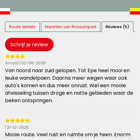
Route details
Maarten van Rossumpad
Reviews (5)
Schrijf je review
4
Arnold | 02-08-2026
van
Van noord naar zuid gelopen. Tot Epe heel mooi en
de
leuke wandelpaen. Daarna meer wegen waar ook
5
auto's komen en dus meer onrust. Wel een mooie
sterren
afwisseling tussen droge en natte gebieden waar de
beken ontspringen.
5
| 21-12-2025
van
Mooie route. Veel rust en ruimte om je heen. Enorm