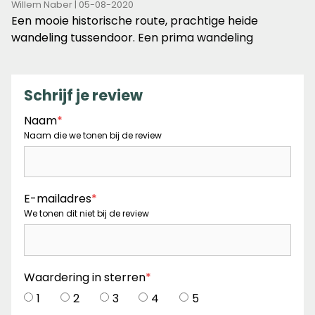
4
Willem Naber | 05-08-2020
van
Een mooie historische route, prachtige heide
de
wandeling tussendoor. Een prima wandeling
5
sterren
Schrijf je review
Naam
*
Naam die we tonen bij de review
E-mailadres
*
We tonen dit niet bij de review
Waardering in sterren
*
1
2
3
4
5