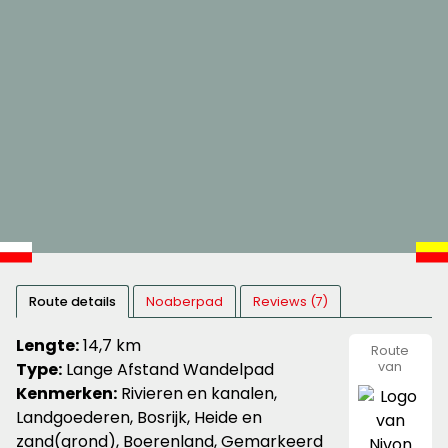
Route details
Noaberpad
Reviews (7)
Lengte:
14,7 km
Route
Type:
Lange Afstand Wandelpad
van
Nivon
Kenmerken:
Rivieren en kanalen,
Natuurvr
Landgoederen, Bosrijk, Heide en
zand(grond), Boerenland, Gemarkeerd