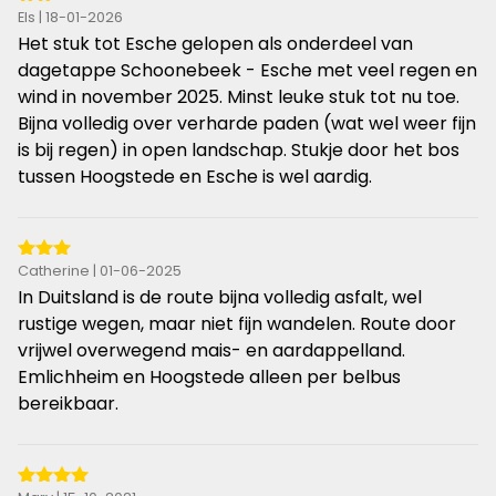
2
Els | 18-01-2026
van
Het stuk tot Esche gelopen als onderdeel van
de
dagetappe Schoonebeek - Esche met veel regen en
5
wind in november 2025. Minst leuke stuk tot nu toe.
sterren
Bijna volledig over verharde paden (wat wel weer fijn
is bij regen) in open landschap. Stukje door het bos
tussen Hoogstede en Esche is wel aardig.
3
Catherine | 01-06-2025
van
In Duitsland is de route bijna volledig asfalt, wel
de
rustige wegen, maar niet fijn wandelen. Route door
5
vrijwel overwegend mais- en aardappelland.
sterren
Emlichheim en Hoogstede alleen per belbus
bereikbaar.