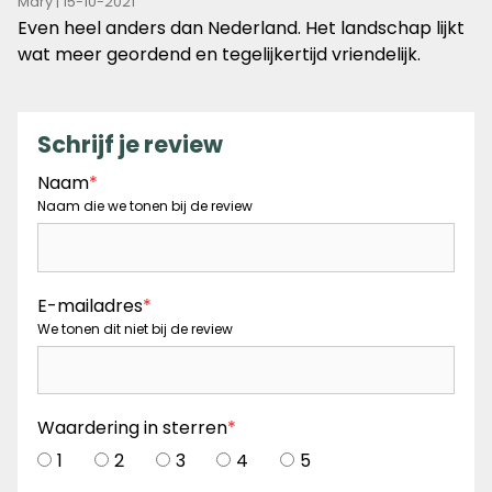
4
Mary | 15-10-2021
van
Even heel anders dan Nederland. Het landschap lijkt
de
wat meer geordend en tegelijkertijd vriendelijk.
5
sterren
Schrijf je review
Naam
*
Naam die we tonen bij de review
E-mailadres
*
We tonen dit niet bij de review
Waardering in sterren
*
1
2
3
4
5