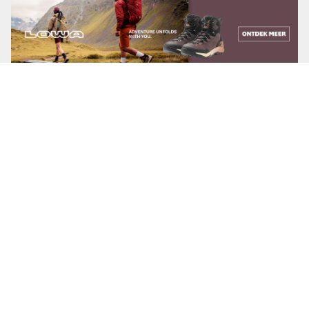
Gids bestellen
Wil je een wandelgids van een route?
Naar webwinkel
Problemen onderweg
Markering weg? Blokkade op de route?
Meld probleem