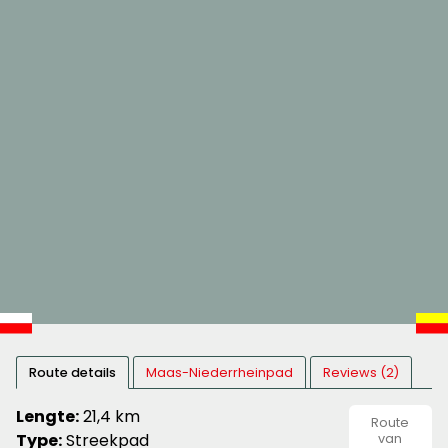
Route details
Maas-Niederrheinpad
Reviews (2)
Lengte:
21,4 km
Route
Type:
Streekpad
van